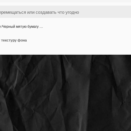
и
/
Черный мятую бумагу …
 текстуру фона