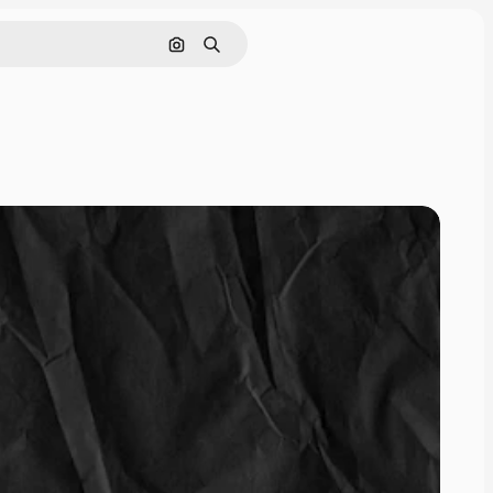
Поиск по изображению
Поиск