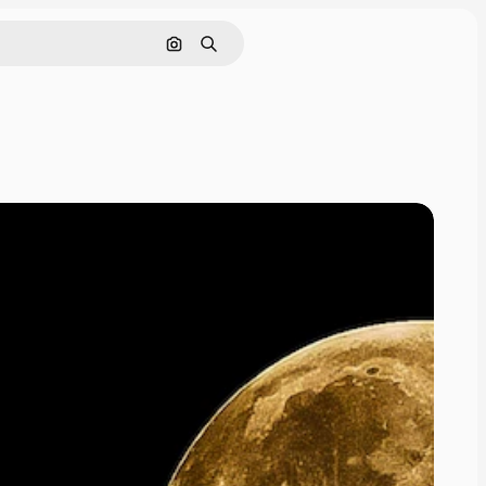
Поиск по изображению
Поиск