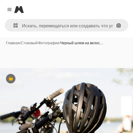
Magnific
Close menu
Поиск 
Главная
/
Стоковый
/
Фотографии
/
Черный шлем на велос…
Премиум