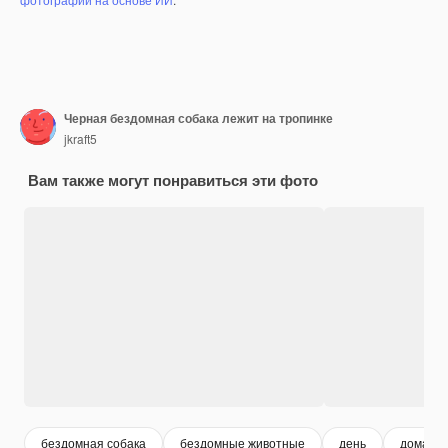
Черная бездомная собака лежит на тропинке
jkraft5
Вам также могут понравиться эти фото
бездомная собака
бездомные животные
день
домашн