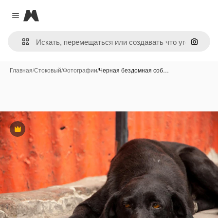
Magnific
Close menu
Поиск 
Главная
/
Стоковый
/
Фотографии
/
Черная бездомная соб…
Премиум