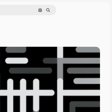
Поиск по изображению
Поиск