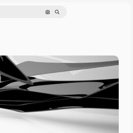
Поиск по изображению
Поиск