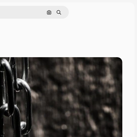
Поиск по изображению
Поиск