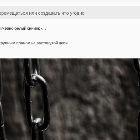
и
/
Черно-белый снимок к…
крупным планом на растянутой цепи