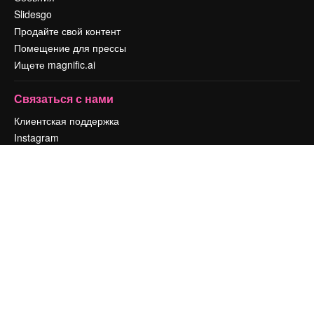
Slidesgo
Продайте свой контент
Помещение для прессы
Ищете magnific.ai
Связаться с нами
Клиентская поддержка
Instagram
YouTube
LinkedIn
TikTok
Discord
X
Reddit
Copyright © 2010-
2026
Freepik Company S.L.U.
Все права защищены
.