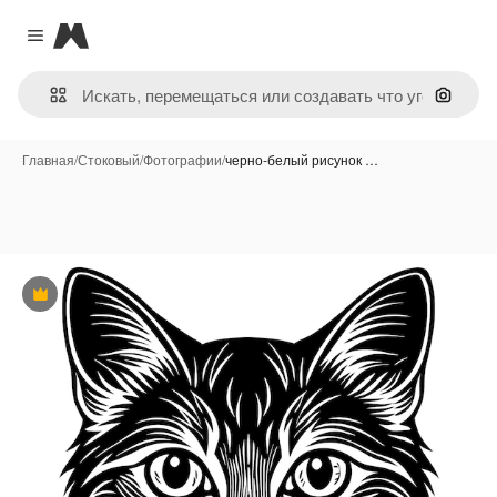
Magnific
Close menu
Поиск 
Главная
/
Стоковый
/
Фотографии
/
черно-белый рисунок …
Премиум