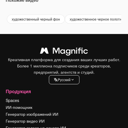
Premium
Premium
Premium
Premium
художественный черный фон
художественное черное полотно
Креативная платформа для создания ваших лучших работ.
Более 1 миллиона подписчиков среди креаторов,
предприятий, агентств и студий.
Pусский
Продукция
Spaces
ИИ-помощник
Генератор изображений ИИ
Генератор видео ИИ
Генератор голоса на основе ИИ