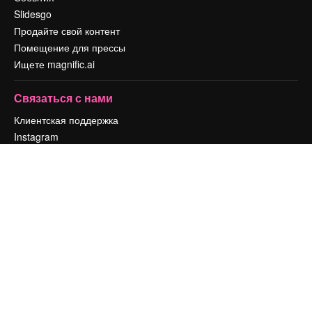
Slidesgo
Продайте свой контент
Помещение для прессы
Ищете magnific.ai
Связаться с нами
Клиентская поддержка
Instagram
YouTube
LinkedIn
TikTok
Discord
X
Reddit
Copyright © 2010-
2026
Freepik Company S.L.U.
Все права защищены
.