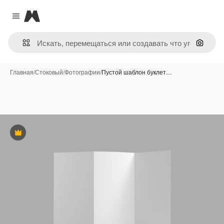
Magnific
Close menu
Поиск 
Главная
/
Стоковый
/
Фотографии
/
Пустой шаблон буклет…
Премиум