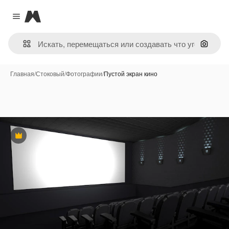
Magnific
Close menu
Поиск 
Главная
/
Стоковый
/
Фотографии
/
Пустой экран кино
Премиум