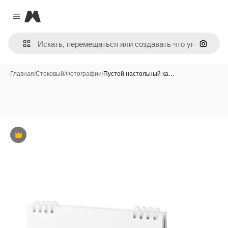
Magnific
Close menu
Поиск 
Главная
/
Стоковый
/
Фотографии
/
Пустой настольный ка…
Премиум