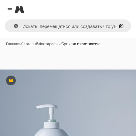
Magnific
Close menu
Поиск 
Главная
/
Стоковый
/
Фотографии
/
Бутылка косметическо…
Премиум