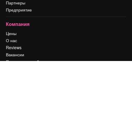
Партнеры
Предприятие
Компания
Цены
О нас
Reviews
Вакансии
Поиск тенденций
Блог
События
Slidesgo
Продайте свой контент
Помещение для прессы
Ищете magnific.ai
Связаться с нами
Клиентская поддержка