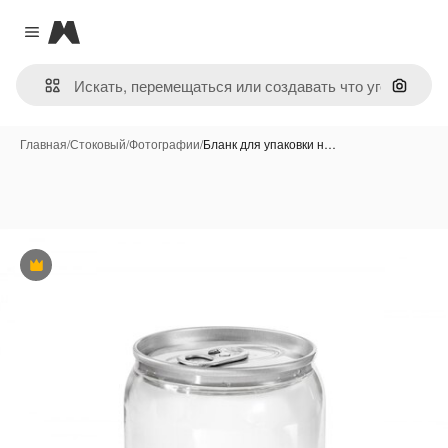
Magnific
Close menu
Поиск 
Главная
/
Стоковый
/
Фотографии
/
Бланк для упаковки н…
Премиум