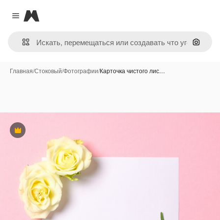
Magnific
Close menu
Поиск 
Главная
/
Стоковый
/
Фотографии
/
Карточка чистого лис…
Премиум