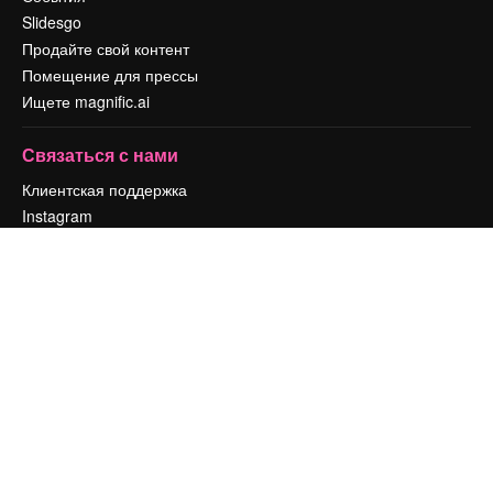
Slidesgo
Продайте свой контент
Помещение для прессы
Ищете magnific.ai
Связаться с нами
Клиентская поддержка
Instagram
YouTube
LinkedIn
TikTok
Discord
X
Reddit
Copyright © 2010-
2026
Freepik Company S.L.U.
Все права защищены
.