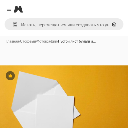
Magnific
Close menu
Поиск 
Главная
/
Стоковый
/
Фотографии
/
Пустой лист бумаги и…
Премиум