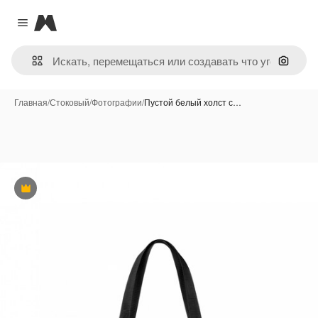
Magnific
Close menu
Поиск 
Главная
/
Стоковый
/
Фотографии
/
Пустой белый холст с…
Премиум