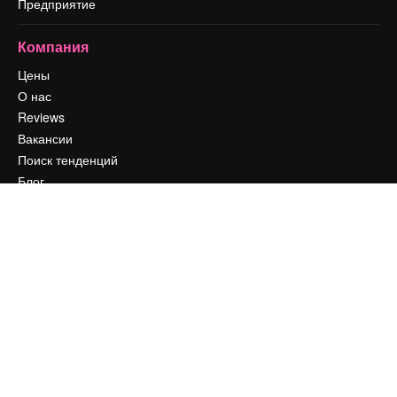
Предприятие
Компания
Цены
О нас
Reviews
Вакансии
Поиск тенденций
Блог
События
Slidesgo
Продайте свой контент
Помещение для прессы
Ищете magnific.ai
Связаться с нами
Клиентская поддержка
Instagram