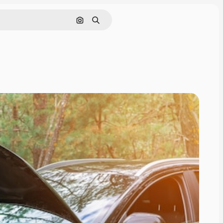
Поиск по изображению
Поиск