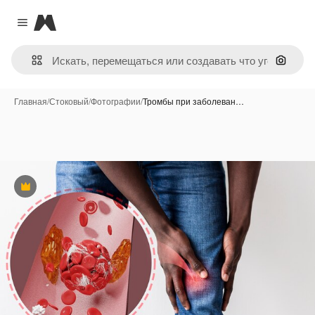
Magnific
Close menu
Поиск 
Главная
/
Стоковый
/
Фотографии
/
Тромбы при заболеван…
Премиум