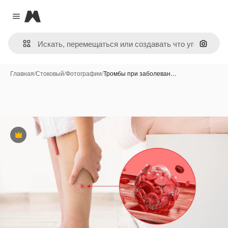
Magnific
Close menu
Поиск 
Главная
/
Стоковый
/
Фотографии
/
Тромбы при заболеван…
Премиум