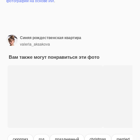
фотографий на основе ИИ
.
Синяя рождественская квартира
valeria_aksakova
Вам также могут понравиться эти фото
сюрприз
год
праздничный
christmas
merried