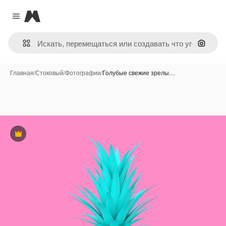
Magnific
Close menu
Поиск 
Главная
/
Стоковый
/
Фотографии
/
Голубые свежие зрелы…
Премиум