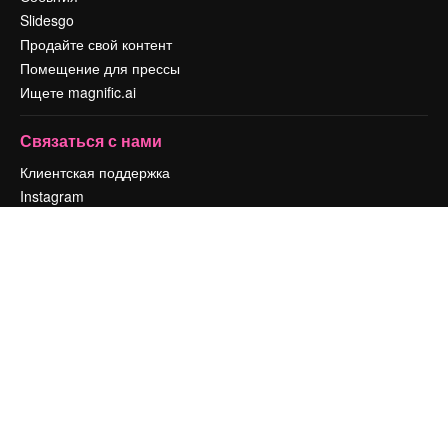
Slidesgo
Продайте свой контент
Помещение для прессы
Ищете magnific.ai
Связаться с нами
Клиентская поддержка
Instagram
YouTube
LinkedIn
TikTok
Discord
X
Reddit
Copyright © 2010-
2026
Freepik Company S.L.U.
Все права защищены
.