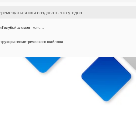
и
/
Голубой элемент конс…
струкции геометрического шаблона