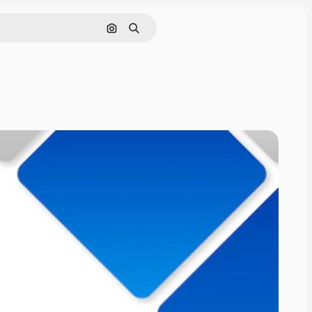
Поиск по изображению
Поиск