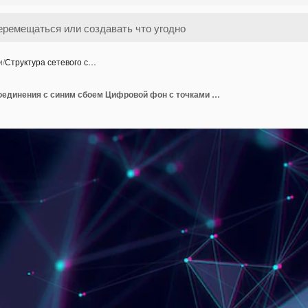
и
/
Структура сетевого с…
Структура сетевого соединения с синим сбоем Цифровой фон с точками и линиями Визуализация больших данных 3D-рендерирование