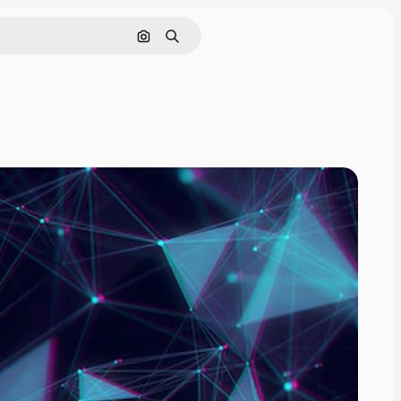
Поиск по изображению
Поиск