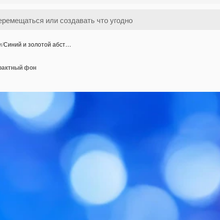
и
/
Синий и золотой абст…
трактный фон