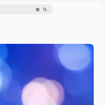
Поиск по изображению
Поиск