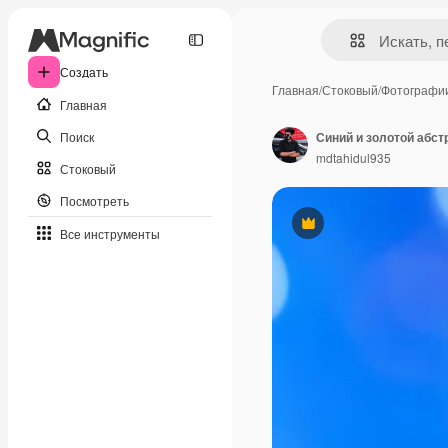
Создать
Главная
/
Стоковый
/
Фотографи
Главная
Поиск
Синий и золотой абс
mdtahidul935
Стоковый
Посмотреть
Премиум
Все инструменты