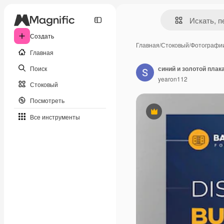
Создать
Главная
/
Стоковый
/
Фотографи
Главная
Поиск
синий и золотой плак
yearon112
Стоковый
Посмотреть
Премиум
Все инструменты