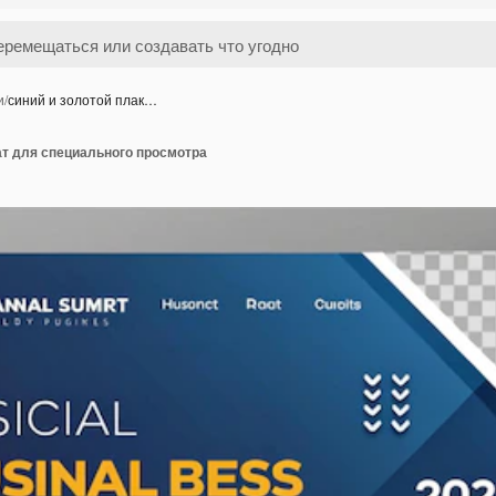
и
/
синий и золотой плак…
ат для специального просмотра