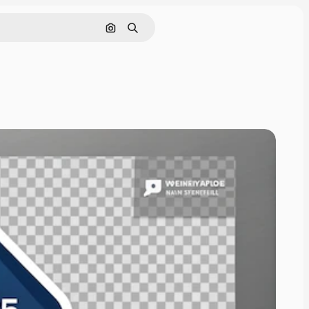
Поиск по изображению
Поиск