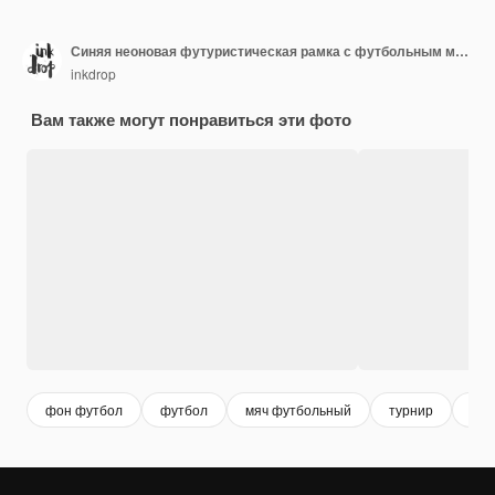
Синяя неоновая футуристическая рамка с футбольным мячом 3D Rendering
inkdrop
Вам также могут понравиться эти фото
фон футбол
футбол
мяч футбольный
турнир
мяч