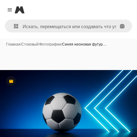
Magnific
Close menu
Поиск 
Главная
/
Стоковый
/
Фотографии
/
Синяя неоновая футур…
Премиум