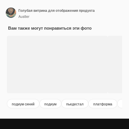
Голубая витрина для отображения продукта
Austler
Вам также могут понравиться эти фото
подиум синий
подиум
пьедестал
платформа
sce