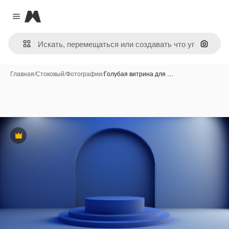
Magnific
Close menu
Поиск 
Главная
/
Стоковый
/
Фотографии
/
Голубая витрина для …
Премиум