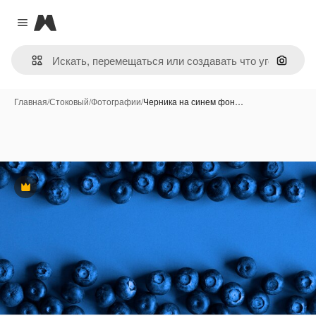
Magnific
Close menu
Поиск 
Главная
/
Стоковый
/
Фотографии
/
Черника на синем фон…
Премиум