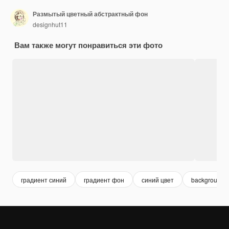
Размытый цветный абстрактный фон
designhut11
Вам также могут понравиться эти фото
градиент синий
градиент фон
синий цвет
background