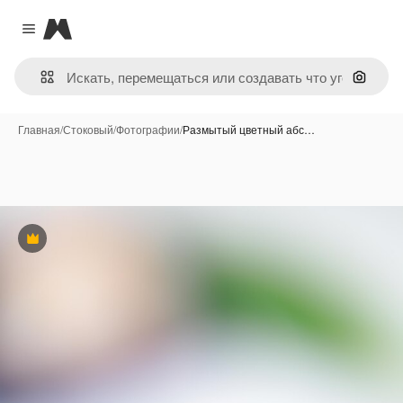
Magnific
Close menu
Поиск 
Главная
/
Стоковый
/
Фотографии
/
Размытый цветный абс…
Премиум