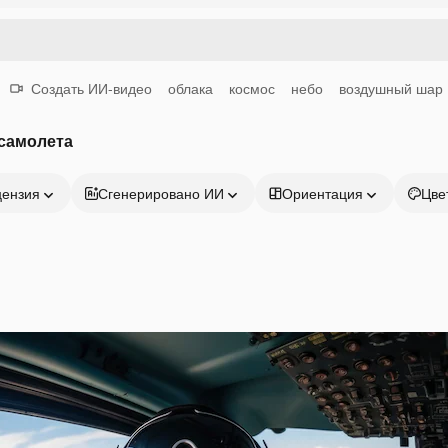
Создать ИИ-видео
облака
космос
небо
воздушный шар
 самолета
цензия
Сгенерировано ИИ
Ориентация
Цве
Продукция
Начать