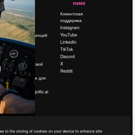
нами
Цены
о
О нас
Клиентская
поддержка
Reviews
Instagram
Вакансии
YouTube
Поиск тенденций
LinkedIn
Блог
TikTok
События
Discord
Slidesgo
ости
X
Продайте свой
контент
Reddit
в
Помещение для
прессы
Ищете magnific.ai
ee to the storing of cookies on your device to enhance site