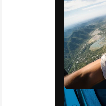
Креативная пл
ваших лучших 
подписчиков с
предприятий, а
Pусский