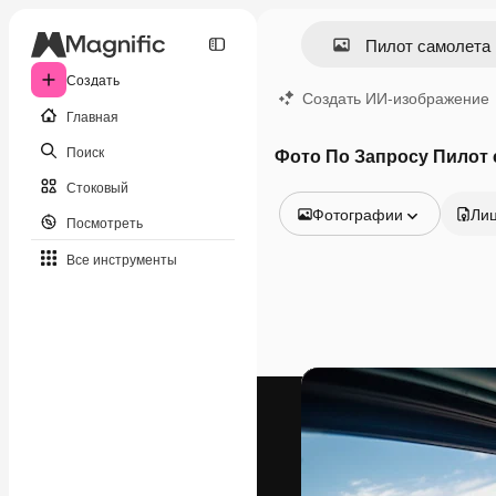
Создать
Создать ИИ-изображение
Главная
Поиск
Фото По Запросу Пилот
Стоковый
Фотографии
Ли
Посмотреть
Все изображения
Все инструменты
Векторы
Иллюстрации
Фотографии
PSD
Шаблоны
Мокапы
Видео
Видеоролик
Моушн-дизайн
Видеошаблоны
Иконки
3D-модели
Шрифты