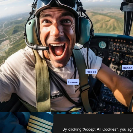
атформа для создания
Spaces
Academy
работ. Более 1 миллиона
ИИ-помощник
Документация п
реди креаторов,
Пакету ИИ
Генератор
гентств и студий.
изображений ИИ
Служба
поддержки
Генератор видео
ИИ
Условия и
положения
Генератор голоса
на основе ИИ
Политика
конфиденциальн
Стоковый контент
Оригиналы
MCP для
Новое
Новое
Claude/ChatGPT
Политика файло
cookie
Агенты
Новое
Центр доверия
API
Партнеры
Мобильное
приложение
Предприятие
Все инструменты
Magnific
By clicking “Accept All Cookies”, you agr