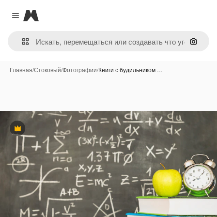
Magnific
Close menu
Поиск 
Главная
/
Стоковый
/
Фотографии
/
Книги с будильником …
Премиум