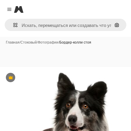
Magnific
Close menu
Поиск 
Главная
/
Стоковый
/
Фотографии
/
Бордер-колли стоя
Премиум