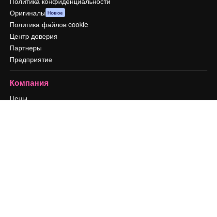
Политика конфиденциальности
Оригиналы
Новое
Политика файлов cookie
Центр доверия
Партнеры
Предприятие
Компания
Цены
О нас
Reviews
Вакансии
Поиск тенденций
Блог
События
Slidesgo
Продайте свой контент
Помещение для прессы
Ищете magnific.ai