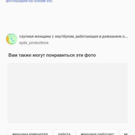
фотографий на основе ИИ
.
скучная женщина с ноутбуком, работающая в домашнем офисе
syda_productions
Вам также могут понравиться эти фото
женщина компьютер
работа
женщина работает
молод