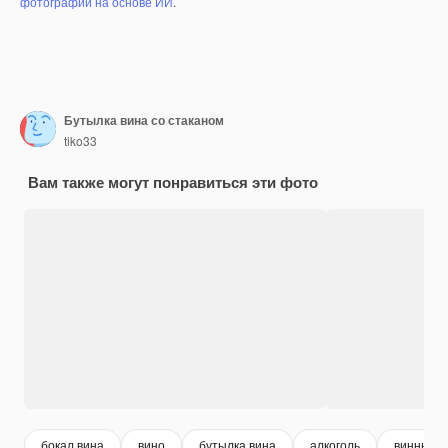
фотографий на основе ИИ
.
Бутылка вина со стаканом
tiko33
Вам также могут понравиться эти фото
бокал вина
вино
бутылка вина
алкоголь
винный 