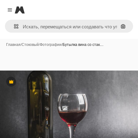
Magnific
Close menu
Поиск 
Главная
/
Стоковый
/
Фотографии
/
Бутылка вина со стак…
Премиум