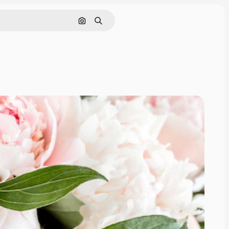
Поиск по изображению
Поиск