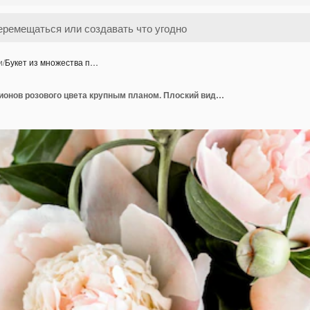
и
/
Букет из множества п…
Букет из множества пионов розового цвета крупным планом. Плоский вид сверху. Текстура цветка пиона.