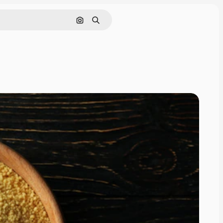
Поиск по изображению
Поиск