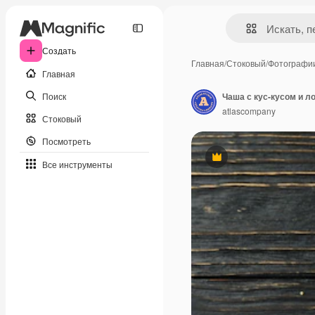
Создать
Главная
/
Стоковый
/
Фотографи
Главная
Поиск
Чаша с кус-кусом и л
atlascompany
Стоковый
Посмотреть
Премиум
Все инструменты