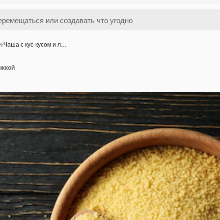
и
/
Чаша с кус-кусом и л…
ожкой