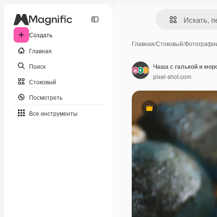
Создать
Главная
/
Стоковый
/
Фотографи
Главная
Поиск
Чаша с галькой и мо
pixel-shot.com
Стоковый
Посмотреть
Премиум
Все инструменты