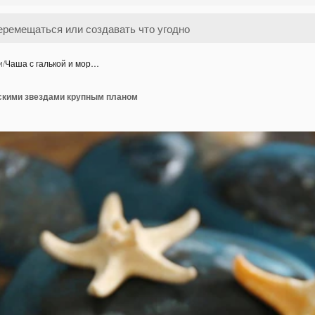
и
/
Чаша с галькой и мор…
рскими звездами крупным планом