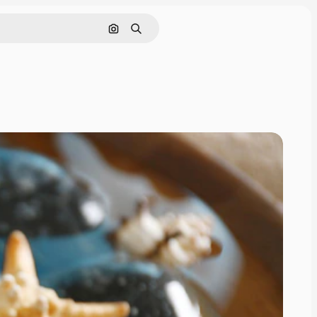
Поиск по изображению
Поиск