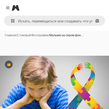
Magnific
Close menu
Поиск 
Главная
/
Стоковый
/
Фотографии
/
Мальчик на сером фон…
Премиум