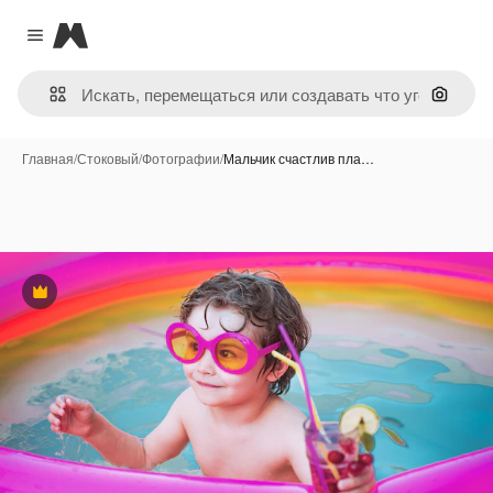
Magnific
Close menu
Поиск 
Главная
/
Стоковый
/
Фотографии
/
Мальчик счастлив пла…
Премиум