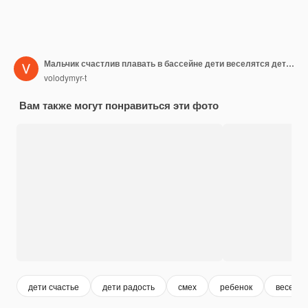
Мальчик счастлив плавать в бассейне дети веселятся дети счастливый ребенок бассейн летние каникулы и путешествия
volodymyr-t
Вам также могут понравиться эти фото
дети счастье
дети радость
смех
ребенок
веселые