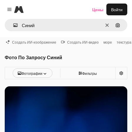
Magnific
Цены
Войти
Close menu
Очистить
Поиск 
Создать ИИ-изображение
Создать ИИ-видео
море
текстура
Фото По Запросу Синий
Фотографии
Фильтры