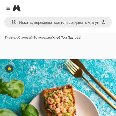
Magnific
Close menu
Поиск 
Главная
/
Стоковый
/
Фотографии
/
Хлеб Тост Завтрак
Премиум