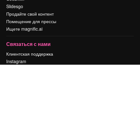
Slidesgo
Продайте свой контент
Помещение для прессы
Ищете magnific.ai
Связаться с нами
Клиентская поддержка
Instagram
YouTube
LinkedIn
TikTok
Discord
X
Reddit
Copyright © 2010-
2026
Freepik Company S.L.U.
Все права защищены
.