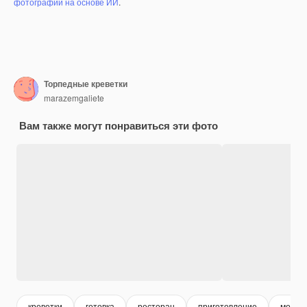
фотографий на основе ИИ
.
Торпедные креветки
marazemgaliete
Вам также могут понравиться эти фото
креветки
готовка
ресторан
приготовление
мореп