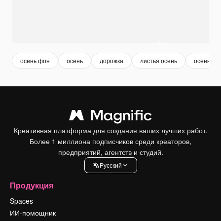
осень фон
осень
дорожка
листья осень
осенний 
Креативная платформа для создания ваших лучших работ.
Более 1 миллиона подписчиков среди креаторов,
предприятий, агентств и студий.
Pусский
Продукция
Spaces
ИИ-помощник