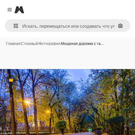
Magnific
Close menu
Поиск 
Главная
/
Стоковый
/
Фотографии
/
Мощеная дорожка с та…
Премиум