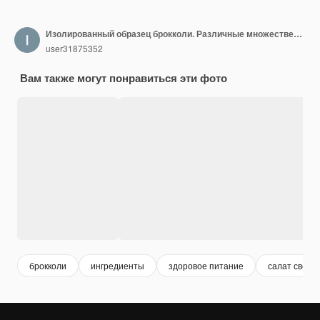
Изолированный образец брокколи. Различные множественные части цветка брокколи.
user31875352
Вам также могут понравиться эти фото
брокколи
ингредиенты
здоровое питание
салат сверх