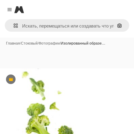
Magnific
Close menu
Поиск 
Главная
/
Стоковый
/
Фотографии
/
Изолированный образе…
Премиум