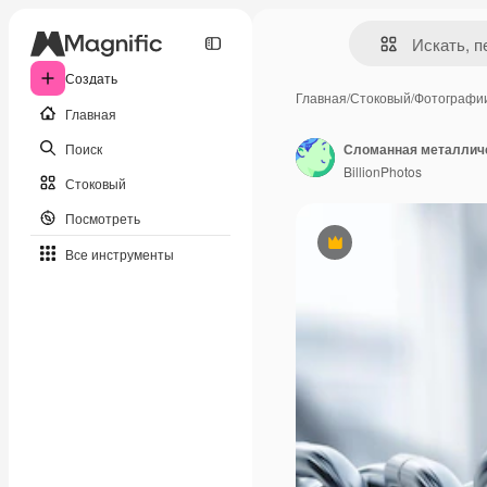
Создать
Главная
/
Стоковый
/
Фотографи
Главная
Поиск
Сломанная металличе
BillionPhotos
Стоковый
Посмотреть
Премиум
Все инструменты