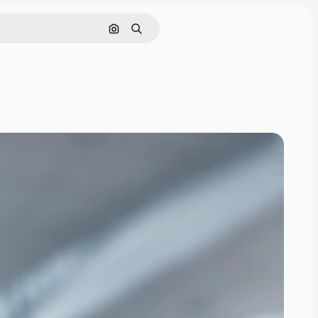
Поиск по изображению
Поиск