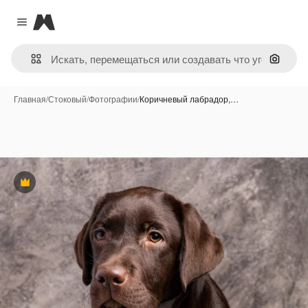
Magnific
Close menu
Поиск 
Главная
/
Стоковый
/
Фотографии
/
Коричневый лабрадор,…
Премиум