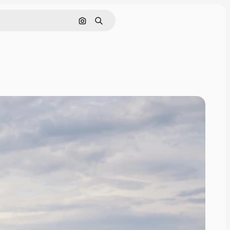
Поиск по изображению
Поиск