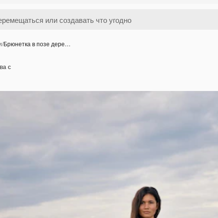
и
/
Брюнетка в позе дере…
ва с