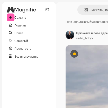
Создать
Главная
/
Стоковый
/
Фотографи
Главная
Поиск
Брюнетка в позе дере
serhii_bobyk
Стоковый
Посмотреть
Премиум
Все инструменты