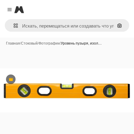
Magnific
Close menu
Поиск 
Главная
/
Стоковый
/
Фотографии
/
Уровень пузыря, изол…
Премиум